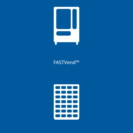
FASTVend
™