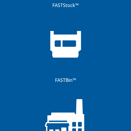
FASTStock
™
FASTBin
™