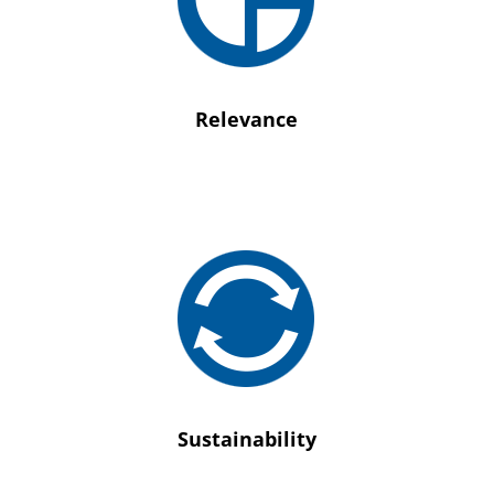
Odzwierciedlanie unikalnych potrzeb, priorytetów
i celów.
Relevance
Wprowadzanie trwałych ulepszeń i
długoterminowej wartości; dostarczanie
rozwiązań zgodnych z celami społecznymi i
środowiskowymi.
Sustainability